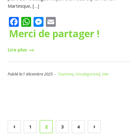
Martinique, […]
Facebook
WhatsApp
Messenger
Email
Merci de partager !
Lire plus
Publié le:1 décembre 2025 -
Tourisme
,
Uncategorized
,
Van
Pagination
‹
›
1
2
3
4
des