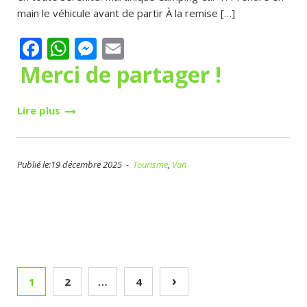
main le véhicule avant de partir À la remise […]
Facebook
WhatsApp
Messenger
Email
Merci de partager !
Lire plus
Publié le:19 décembre 2025 -
Tourisme
,
Van
Pagination
›
1
2
…
4
des