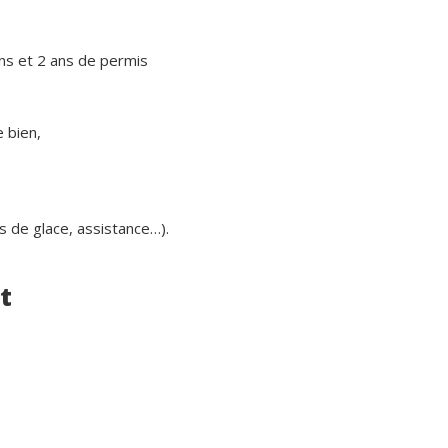
ans et 2 ans de permis
 bien,
is de glace, assistance…).
t