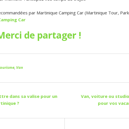
s recommandées par Martinique Camping Car (Martinique Tour, Par
Camping Car
k
App
senger
mail
Merci de partager !
Tourisme
,
Van
tre dans sa valise pour un
Van, voiture ou studio 
tinique ?
pour vos vaca