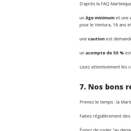
D’après la FAQ Martiniqu
un
âge minimum
et une
pour le Ventura, 18 ans e
une
caution
est demandée
un
acompte de 50 %
est
Lisez attentivement les co
7. Nos bons 
Prenez le temps : la Mar
Faites régulièrement des
Évitez de rouler “au dern