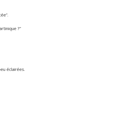
tée”.
rtinique ?”
peu éclairées.