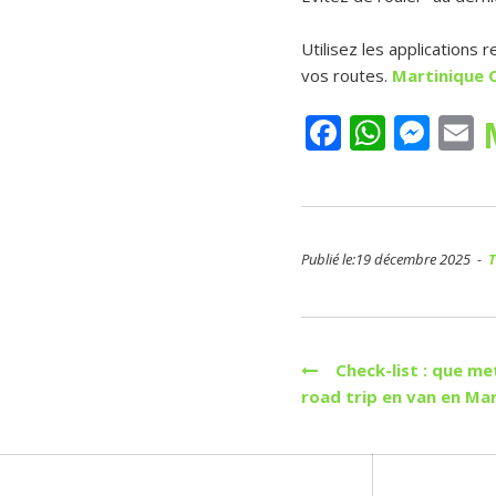
Utilisez les application
vos routes.
Martinique 
Faceboo
Whats
Mes
E
Publié le:19 décembre 2025 -
Navigation
Check-list : que met
road trip en van en Mar
de
l’article