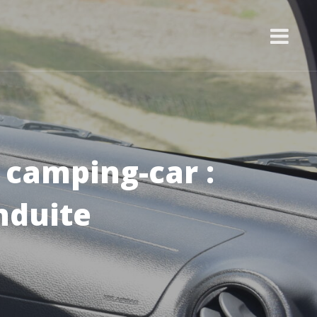
 camping-car :
nduite